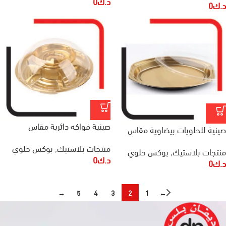
د.ك
0
د.ك
0
صينية فواكه دائرية مقاس
صينية للحلويات بيضاوية مقاس
260x100x70 مم
420x280x78 مم
منتجات بلاستيك
,
بوكس حلوي
منتجات بلاستيك
,
بوكس حلوي
د.ك
0
د.ك
0
→
5
4
3
2
1
←